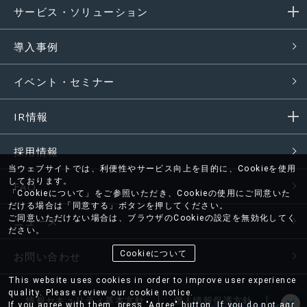
サービス・ソリューション
導入事例
イベント・セミナー
IR情報
採用情報
当ウェブサイトでは、利便性やサービス向上を目的に、Cookieを使用
しております。
FAQ
「Cookieについて」をご参照いただき、Cookieの使用にご同意いた
だける場合は「同意する」ボタンを押してください。
ご同意いただけない場合は、ブラウザのCookieの設定を無効化してく
ニュース
ださい。
Cookieについて
お問い合わせ
This website uses cookies in order to improve user experience
quality. Please review our cookie notice.
情報セキュリティ基本方針
個人情報保護方針
If you agree with them, press "Agree" button. If you do not agr