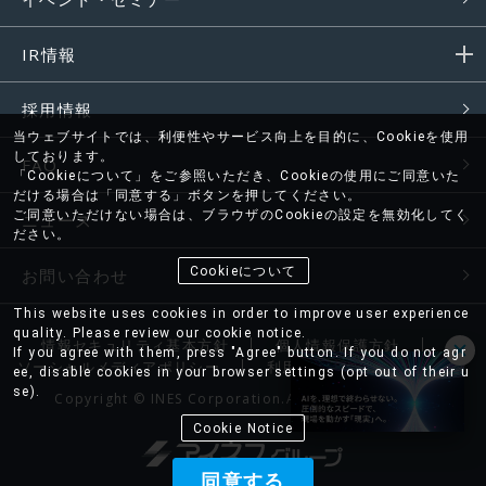
IR情報
採用情報
当ウェブサイトでは、利便性やサービス向上を目的に、Cookieを使用
しております。
FAQ
「Cookieについて」をご参照いただき、Cookieの使用にご同意いた
だける場合は「同意する」ボタンを押してください。
ご同意いただけない場合は、ブラウザのCookieの設定を無効化してく
ニュース
ださい。
Cookieについて
お問い合わせ
This website uses cookies in order to improve user experience
quality. Please review our cookie notice.
情報セキュリティ基本方針
個人情報保護方針
If you agree with them, press "Agree" button. If you do not agr
ソーシャルメディアポリシー
利用条件
サイトマップ
ee, disable cookies in your browser settings (opt out of their u
se).
Copyright © INES Corporation.All rights reserved.
Cookie Notice
同意する