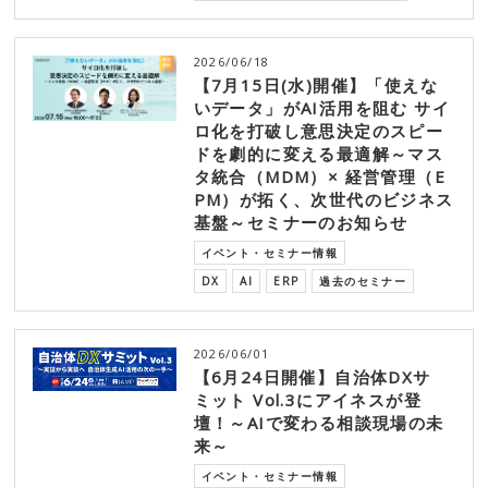
2026/06/18
【7月15日(水)開催】「使えな
いデータ」がAI活用を阻む サイ
ロ化を打破し意思決定のスピー
ドを劇的に変える最適解～マス
タ統合（MDM）× 経営管理（E
PM）が拓く、次世代のビジネス
基盤～セミナーのお知らせ
イベント・セミナー情報
DX
AI
ERP
過去のセミナー
2026/06/01
【6月24日開催】自治体DXサ
ミット Vol.3にアイネスが登
壇！～AIで変わる相談現場の未
来～
イベント・セミナー情報