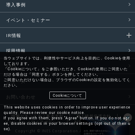
導入事例
イベント・セミナー
IR情報
採用情報
当ウェブサイトでは、利便性やサービス向上を目的に、Cookieを使用
しております。
FAQ
「Cookieについて」をご参照いただき、Cookieの使用にご同意いた
だける場合は「同意する」ボタンを押してください。
ご同意いただけない場合は、ブラウザのCookieの設定を無効化してく
ニュース
ださい。
Cookieについて
お問い合わせ
This website uses cookies in order to improve user experience
quality. Please review our cookie notice.
情報セキュリティ基本方針
個人情報保護方針
If you agree with them, press "Agree" button. If you do not agr
ソーシャルメディアポリシー
利用条件
サイトマップ
ee, disable cookies in your browser settings (opt out of their u
se).
Copyright © INES Corporation.All rights reserved.