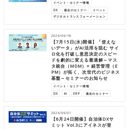
イベント・セミナー情報
DX
過去のセミナー
イベント
デジタルトランスフォーメーション
2026/06/18
【7月15日(水)開催】「使えな
いデータ」がAI活用を阻む サイ
ロ化を打破し意思決定のスピー
ドを劇的に変える最適解～マス
タ統合（MDM）× 経営管理（E
PM）が拓く、次世代のビジネス
基盤～セミナーのお知らせ
イベント・セミナー情報
DX
AI
ERP
過去のセミナー
2026/06/01
【6月24日開催】自治体DXサ
ミット Vol.3にアイネスが登