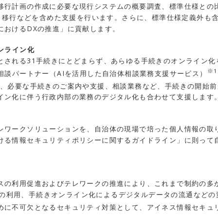
計画の作成に必要な現行システムの概要調査、標準仕様との比較分析
ータ移行などを含めた支援を行います。さらに、標準仕様定義外も
におけるDXの推進」に貢献します。
ンライン化
とされる31手続きにとどまらず、あらゆる手続きのオンライン化
※1
相談パートナー（AIを活用した自治体相談業務支援サービス）
、必要な手続きのご案内や支援、相談業務など、手続きの開始前
イン化に伴う行政内部の業務のデジタル化も合わせて支援します
レワークソリューションを、自治体の現場で培った個人情報の取
ける情報セキュリティポリシーに関するガイドライン」に則って
スの利用促進およびテレワークの推進により、これまで制約の多
ラウドの利用、手続きオンライン化によるデジタルデータの流通など
めに不可欠となるセキュリティ対策として、アイネス情報セキュ