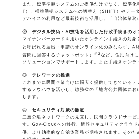
また、標準準拠システムのご提供だけでなく、標準化移行
T）、標準準拠システムへの切替え（SHIFT）やデ
デバイスの利用など最新技術も活用し、「自治体業務
② デジタル技術・AI技術を活用した行政手続きのオ
マイナンバーカードを用いたオンライン手続きの対象
と呼ばれる届出・申請のオンライン化のみならず、AI
※2
質問に回答するチャットボット）
など、住民向けに
ソリューションでサポートします。また手続きオンラ
③
テレワークの推進
これまでに民間企業向けに幅広く提供してきているテ
するノウハウを活かし、総務省の「地方公共団体にお
します。
④
セキュリティ対策の徹底
三層分離ネットワークの見直し、民間クラウドサービ
す。Gov-Cloudへの移行、情報セキュリティク
供、より効率的な自治体業務が期待されます。そのた