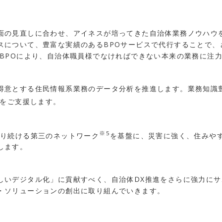
面の見直しに合わせ、アイネスが培ってきた自治体業務ノウハウ
について、豊富な実績のあるBPOサービスで代行することで、さ
、BPOにより、自治体職員様でなければできない本来の業務に注
得意とする住民情報系業務のデータ分析を推進します。業務知識豊
をご支援します。
※5
がり続ける第三のネットワーク
を基盤に、災害に強く、住みや
します。
しいデジタル化」に貢献すべく、自治体DX推進をさらに強力に
・ソリューションの創出に取り組んでいきます。