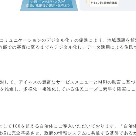
住民とのコミュニケーションのデジタル化」の促進により、地域課題
内部での審査に至るまでをデジタル化し、データ活用による住民
に対して、アイネスの豊富なサービスメニューとMRIの助言に基
DXを推進し、多様化・複雑化している住民ニーズに素早く確実に
テムとして180を超える自治体にご導入いただいております。「自治
準仕様に完全準拠させ、政府の情報システムに共通する基盤であるガバ