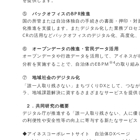
を提供します。
⑤
バックオフィスのBPR推進
国の所管または自治体独自の手続きの書面・押印・対
化推進を支援します。またデジタル化した業務プロセス
CRの活用などバックオフィスのデジタル化、高度化
⑥
オープンデータの推進・官民データ活用
オープンデータや行政データを活用して、アイネスが
※4
分析を実施することで、自治体のEBPM
の取り組み
⑦
地域社会のデジタル化
「誰一人取り残さない」まちづくりDXとして、つな
ラ、地域課題解決に資するさまざまなサービスを提供
２．共同研究の概要
デジタル庁が推進する「誰一人取り残さない、人に優
の利便性や安全性等の向上に寄与する新たなサービス
◆アイネスコーポレートサイト 自治体DXページ