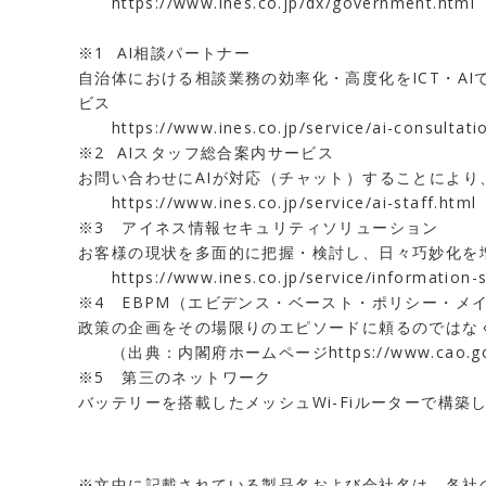
https://www.ines.co.jp/dx/government.html
※1 AI相談パートナー
自治体における相談業務の効率化・高度化をICT・A
ビス
https://www.ines.co.jp/service/ai-consultati
※2 AIスタッフ総合案内サービス
お問い合わせにAIが対応（チャット）することによ
https://www.ines.co.jp/service/ai-staff.html
※3 アイネス情報セキュリティソリューション
お客様の現状を多面的に把握・検討し、日々巧妙化を
https://www.ines.co.jp/service/information-s
※4 EBPM（エビデンス・ベースト・ポリシー・メ
政策の企画をその場限りのエピソードに頼るのではな
（出典：内閣府ホームページ
https://www.cao.g
※5 第三のネットワーク
バッテリーを搭載したメッシュWi-Fiルーターで構築
※文中に記載されている製品名および会社名は、各社