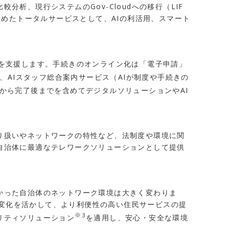
、現行システムのGov-Cloudへの移行（LIF
含めたトータルサービスとして、AIの利活用、スマート
を支援します。手続きのオンライン化は「電子申請」
、AIスタッフ総合案内サービス（AIが制度や手続きの
から完了後までを含めてデジタルソリューションやAI
。
り扱いやネットワークの特性など、法制度や環境に関
自治体に最適なテレワークソリューションとして提供
かった自治体のネットワーク環境は大きく変わりま
の変化を活かして、より利便性の高い住民サービスの提
※3
リティソリューション
を適用し、安心・安全な環境